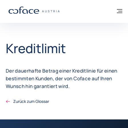
Weiter zum Inhalt
Zurück zur Startseite
M
COFACE FOR TRADE - WEBSEITE DER GR
AUSTRIA
Kreditlimit
Der dauerhafte Betrag einer Kreditlinie für einen
bestimmten Kunden, der von Coface auf Ihren
Wunsch hin garantiert wird.
Zurück zum Glossar