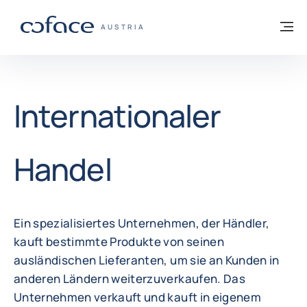
Weiter zum Inhalt
Zurück zur Startseite
M
COFACE FOR TRADE - WEBSEITE DER GR
AUSTRIA
Internationaler
Handel
Ein spezialisiertes Unternehmen, der Händler,
kauft bestimmte Produkte von seinen
ausländischen Lieferanten, um sie an Kunden in
anderen Ländern weiterzuverkaufen. Das
Unternehmen verkauft und kauft in eigenem