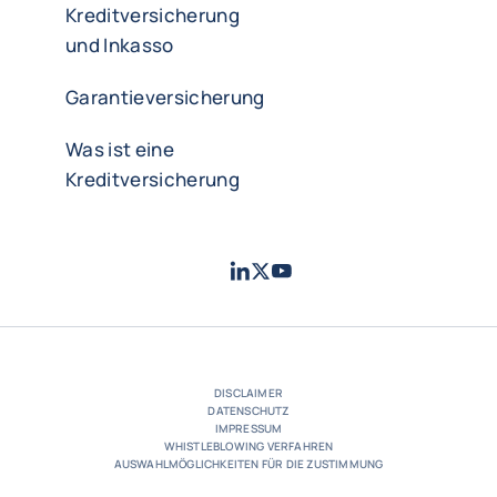
Kreditversicherung
und Inkasso
Garantieversicherung
Was ist eine
Kreditversicherung
LinkedIn
Twitter
YouTube
- Coface
- Coface
- Coface
DISCLAIMER
DATENSCHUTZ
IMPRESSUM
WHISTLEBLOWING VERFAHREN
AUSWAHLMÖGLICHKEITEN FÜR DIE ZUSTIMMUNG