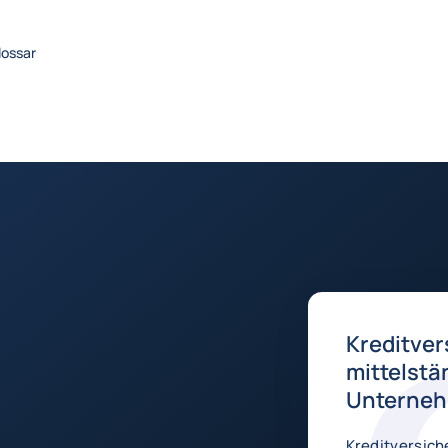
lossar
Kreditver
mittelstä
Unterne
Kreditversich