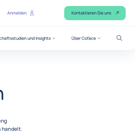
Kontaktieren Sie uns
Anmelden
chaftsstudien und Insights
Über Coface
Suche
n
ung
 handelt.