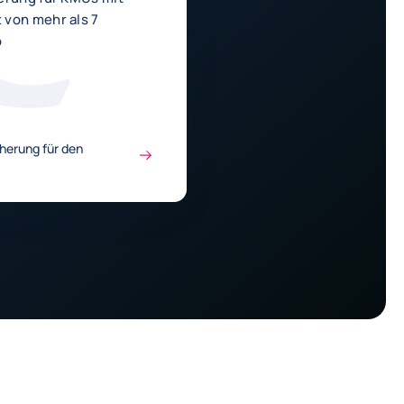
von mehr als 7
o
cherung für den