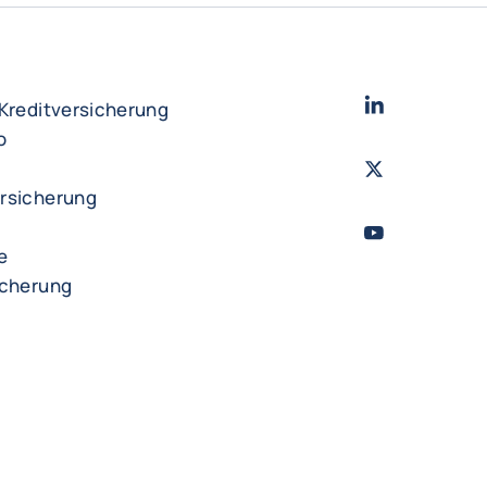
LinkedIn
- Cofac
 Kreditversicherung
o
Twitter
- Coface
rsicherung
YouTube
- Cofac
e
icherung