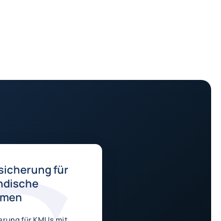
sicherung für
ndische
hmen
erung für KMUs mit