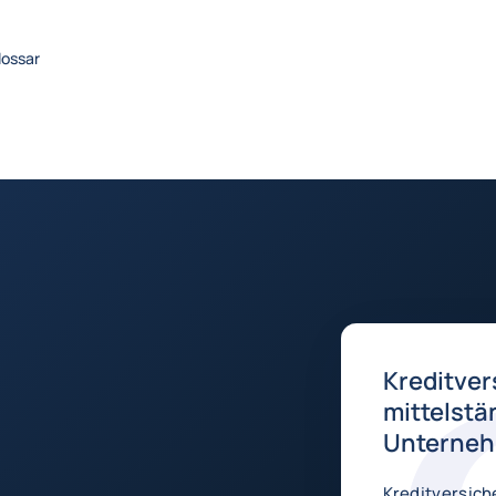
lossar
Kreditver
mittelstä
Unterne
Kreditversich