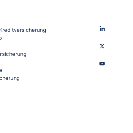
LinkedIn
- Cofac
 Kreditversicherung
o
Twitter
- Coface
rsicherung
YouTube
- Cofac
e
icherung