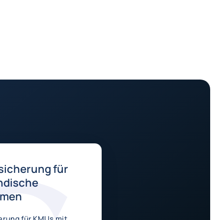
sicherung für
ndische
hmen
erung für KMUs mit