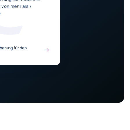
von mehr als 7
o
cherung für den