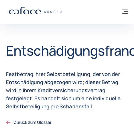
Weiter zum Inhalt
Zurück zur Startseite
M
COFACE FOR TRADE - WEBSEITE DER GR
AUSTRIA
Entschädigungsfran
Festbetrag Ihrer Selbstbeteiligung, der von der
Entschädigung abgezogen wird; dieser Betrag
wird in Ihrem Kreditversicherungsvertrag
festgelegt. Es handelt sich um eine individuelle
Selbstbeteiligung pro Schadensfall.
Zurück zum Glossar