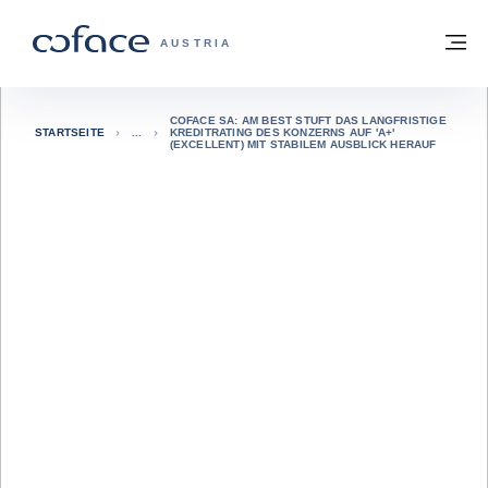
Weiter zum Inhalt
Zurück zur Startseite
M
COFACE FOR TRADE - WEBSEITE DER 
AUSTRIA
COFACE SA: AM BEST STUFT DAS LANGFRISTIGE
STARTSEITE
KREDITRATING DES KONZERNS AUF 'A+'
(EXCELLENT) MIT STABILEM AUSBLICK HERAUF