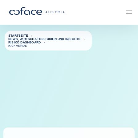
Weiter zum Inhalt
Zurück zur Startseite
M
COFACE FOR TRADE - WEBSEITE DER 
AUSTRIA
STARTSEITE
NEWS, WIRTSCHAFTSSTUDIEN UND INSIGHTS
RISIKO DASHBOARD
KAP VERDE