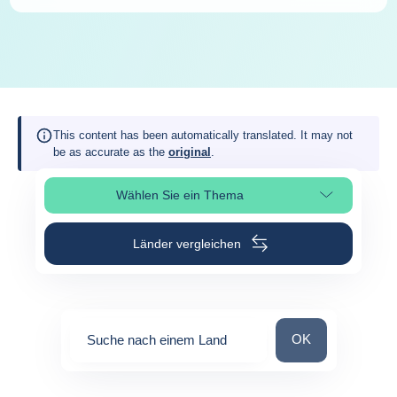
This content has been automatically translated. It may not
be as accurate as the
original
.
Wählen Sie ein Thema
Seitenabschnitt auswählen
Länder vergleichen
Suche nach einem
OK
Suche nach einem Land
0
suggestions