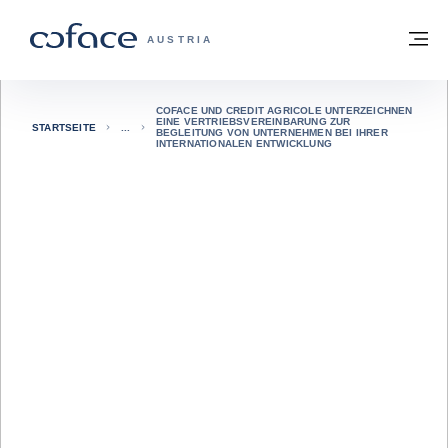
Weiter zum Inhalt
Zurück zur Startseite
M
COFACE FOR TRADE - WEBSEITE DER 
AUSTRIA
COFACE UND CREDIT AGRICOLE UNTERZEICHNEN
EINE VERTRIEBSVEREINBARUNG ZUR
STARTSEITE
BEGLEITUNG VON UNTERNEHMEN BEI IHRER
INTERNATIONALEN ENTWICKLUNG