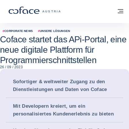
Weiter zum Inhalt
Zurück zur Startseite
M
COFACE FOR TRADE - WEBSEITE DER 
AUSTRIA
#
CORPORATE NEWS
#
UNSERE LÖSUNGEN
Coface startet das APi-Portal, eine
neue digitale Plattform für
Programmierschnittstellen
26 / 09 / 2023
Sofortiger & weltweiter Zugang zu den
Dienstleistungen und Daten von Coface
Mit Developern kreiert, um ein
personalisiertes Kundenerlebnis zu bieten