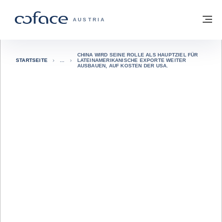
Weiter zum Inhalt
Zurück zur Startseite
M
COFACE FOR TRADE - WEBSEITE DER 
AUSTRIA
CHINA WIRD SEINE ROLLE ALS HAUPTZIEL FÜR
STARTSEITE
LATEINAMERIKANISCHE EXPORTE WEITER
AUSBAUEN, AUF KOSTEN DER USA.