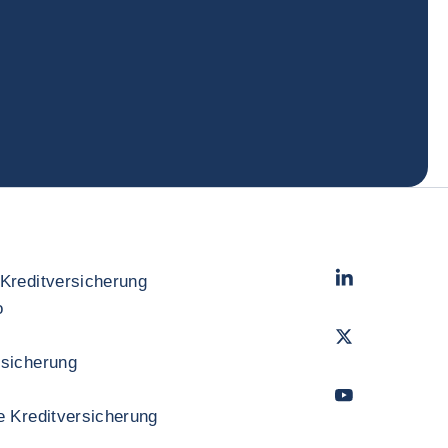
LinkedIn
- Cofac
Kreditversicherung
o
Twitter
- Coface
rsicherung
YouTube
- Cofac
e Kreditversicherung