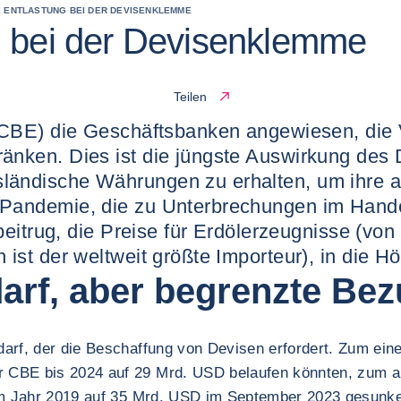
E ENTLASTUNG BEI DER DEVISENKLEMME
g bei der Devisenklemme
Teilen
(CBE) die Geschäftsbanken angewiesen, die 
änken. Dies ist die jüngste Auswirkung des
ändische Währungen zu erhalten, um ihre au
Pandemie, die zu Unterbrechungen im Handel
beitrug, die Preise für Erdölerzeugnisse (vo
st der weltweit größte Importeur), in die Hö
arf, aber begrenzte Be
darf, der die Beschaffung von Devisen erfordert. Zum ei
 CBE bis 2024 auf 29 Mrd. USD belaufen könnten, zum a
D im Jahr 2019 auf 35 Mrd. USD im September 2023 gesun