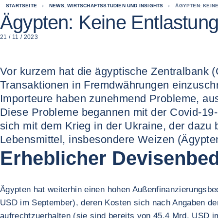
STARTSEITE
NEWS, WIRTSCHAFTSSTUDIEN UND INSIGHTS
ÄGYPTEN: KEIN
Ägypten: Keine Entlastun
21 / 11 / 2023
Vor kurzem hat die ägyptische Zentralbank 
Transaktionen in Fremdwährungen einzuschr
Importeure haben zunehmend Probleme, ausl
Diese Probleme begannen mit der Covid-19-
sich mit dem Krieg in der Ukraine, der dazu 
Lebensmittel, insbesondere Weizen (Ägypten i
Erheblicher Devisenbed
Ägypten hat weiterhin einen hohen Außenfinanzierungsbe
USD im September), deren Kosten sich nach Angaben der
aufrechtzuerhalten (sie sind bereits von 45,4 Mrd. US