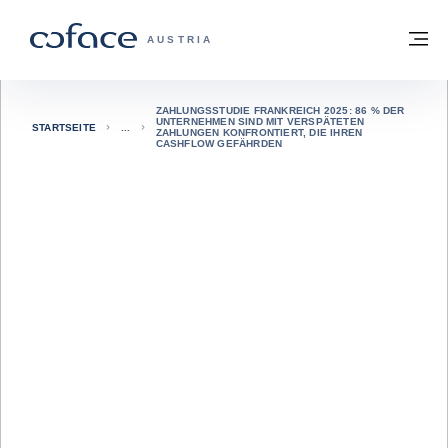
Weiter zum Inhalt
Zurück zur Startseite
M
COFACE FOR TRADE - WEBSEITE DER 
AUSTRIA
ZAHLUNGSSTUDIE FRANKREICH 2025: 86 % DER
UNTERNEHMEN SIND MIT VERSPÄTETEN
STARTSEITE
ZAHLUNGEN KONFRONTIERT, DIE IHREN
CASHFLOW GEFÄHRDEN