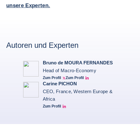
unsere Experten.
Autoren und Experten
Bruno de MOURA FERNANDES
Head of Macro-Economy
Zum Profil
Zum Profil
Twitter Bruno Fernandes
Bruno de Moura Fernandes linkedin
Carine PICHON
CEO, France, Western Europe &
Africa
Zum Profil
Carine Pichon Linkedin