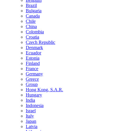
Belgium
Brazil
Bulgaria
Canada
Chile
China
Colombia
Croatia
Czech Republic
Denmark
Ecuador
Estonia
Finland
France
Germany
Greece
Group
Hong Kong, S.A.R.
Hungary
India
Indonesia
Israel
Italy
Japan
Latvia