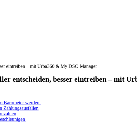
esser eintreiben – mit Urba360 & My DSO Manager
ller entscheiden, besser eintreiben – mi
zum Barometer werden
n Zahlungsausfällen
nnzahlen
beschleunigen