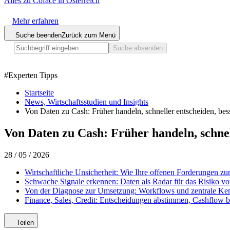
Alles zu Coface in Österreich
Mehr erfahren
Suche beenden
Zurück zum Menü
Suche absenden
#
Experten Tipps
Startseite
News, Wirtschaftsstudien und Insights
Von Daten zu Cash: Früher handeln, schneller entscheiden, b
Von Daten zu Cash: Früher handeln, schne
28 / 05 / 2026
Wirtschaftliche Unsicherheit: Wie Ihre offenen Forderungen 
Schwache Signale erkennen: Daten als Radar für das Risiko vo
Von der Diagnose zur Umsetzung: Workflows und zentrale Ke
Finance, Sales, Credit: Entscheidungen abstimmen, Cashflow 
Teilen