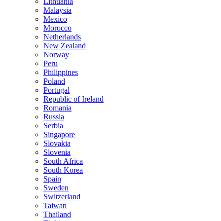
Lithuania
Malaysia
Mexico
Morocco
Netherlands
New Zealand
Norway
Peru
Philippines
Poland
Portugal
Republic of Ireland
Romania
Russia
Serbia
Singapore
Slovakia
Slovenia
South Africa
South Korea
Spain
Sweden
Switzerland
Taiwan
Thailand