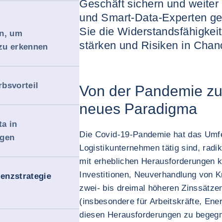
Geschäft sichern und weite
und Smart-Data-Experten ge
Sie die Widerstandsfähigkei
en, um
stärken und Risiken in Cha
zu erkennen
bsvorteil
Von der Pandemie zu
neues Paradigma
a in
Die Covid-19-Pandemie hat das Umfe
ngen
Logistikunternehmen tätig sind, radi
mit erheblichen Herausforderungen ko
Investitionen, Neuverhandlung von K
ienzstrategie
zwei- bis dreimal höheren Zinssätze
(insbesondere für Arbeitskräfte, Ener
diesen Herausforderungen zu begegn