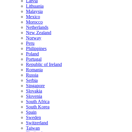
Latvia
Lithuania
Malaysia
Mexico
Morocco
Netherlands
New Zealand
Norway
Peru
Philippines
Poland
Portugal
Republic of Ireland
Romania
Russia
Serbia
Singapore
Slovakia
Slovenia
South Africa
South Korea
Spain
Sweden
Switzerland
Taiwan