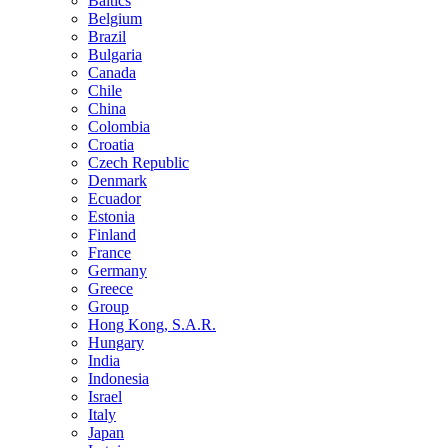
Baltics
Belgium
Brazil
Bulgaria
Canada
Chile
China
Colombia
Croatia
Czech Republic
Denmark
Ecuador
Estonia
Finland
France
Germany
Greece
Group
Hong Kong, S.A.R.
Hungary
India
Indonesia
Israel
Italy
Japan