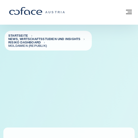
Weiter zum Inhalt
Zurück zur Startseite
M
COFACE FOR TRADE - WEBSEITE DER 
AUSTRIA
STARTSEITE
NEWS, WIRTSCHAFTSSTUDIEN UND INSIGHTS
RISIKO DASHBOARD
MOLDAWIEN (REPUBLIK)