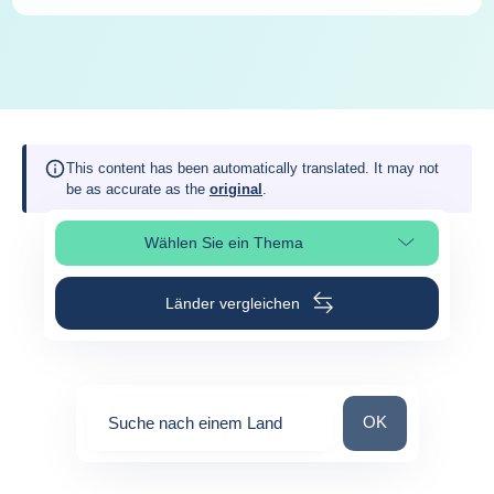
This content has been automatically translated. It may not
be as accurate as the
original
.
Wählen Sie ein Thema
Seitenabschnitt auswählen
Länder vergleichen
Suche nach einem
OK
Suche nach einem Land
0
suggestions