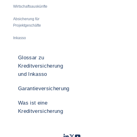
Wirtschaftsauskünfte
Absicherung für
Projektgeschäfte
Inkasso
Glossar zu
Kreditversicherung
und Inkasso
Garantieversicherung
Was ist eine
Kreditversicherung
LinkedIn
Twitter
YouTube
- Coface
- Coface
- Coface