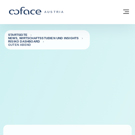
Weiter zum Inhalt
Zurück zur Startseite
M
COFACE FOR TRADE - WEBSEITE DER 
AUSTRIA
STARTSEITE
NEWS, WIRTSCHAFTSSTUDIEN UND INSIGHTS
RISIKO DASHBOARD
GUTEN ABEND