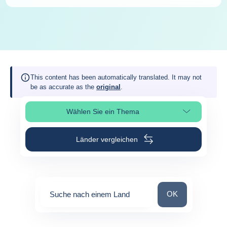
This content has been automatically translated. It may not
be as accurate as the
original
.
Wählen Sie ein Thema
Seitenabschnitt auswählen
Länder vergleichen
Suche nach einem
OK
Suche nach einem Land
0
suggestions