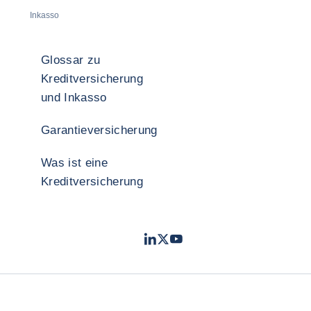
Inkasso
Glossar zu
Kreditversicherung
und Inkasso
Garantieversicherung
Was ist eine
Kreditversicherung
LinkedIn
Twitter
YouTube
- Coface
- Coface
- Coface