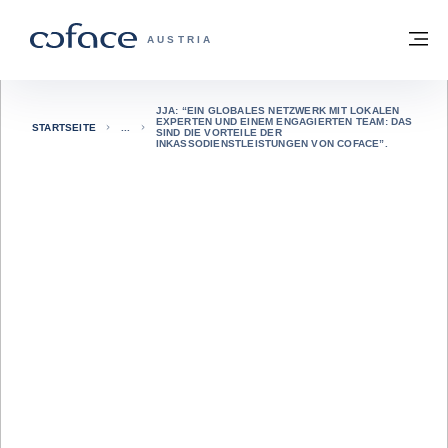
Weiter zum Inhalt
Zurück zur Startseite
M
COFACE FOR TRADE - WEBSEITE DER 
AUSTRIA
JJA: “EIN GLOBALES NETZWERK MIT LOKALEN
EXPERTEN UND EINEM ENGAGIERTEN TEAM: DAS
STARTSEITE
SIND DIE VORTEILE DER
INKASSODIENSTLEISTUNGEN VON COFACE”.