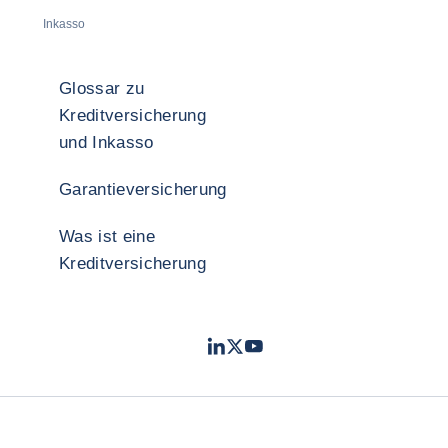
Inkasso
Glossar zu
Kreditversicherung
und Inkasso
Garantieversicherung
Was ist eine
Kreditversicherung
LinkedIn
Twitter
YouTube
- Coface
- Coface
- Coface