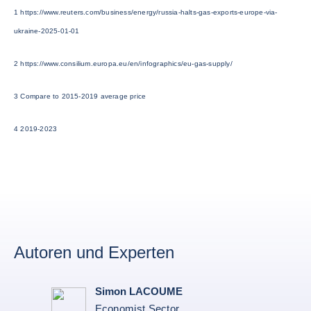
1 https://www.reuters.com/business/energy/russia-halts-gas-exports-europe-via-
ukraine-2025-01-01
2 https://www.consilium.europa.eu/en/infographics/eu-gas-supply/
3 Compare to 2015-2019 average price
4 2019-2023
Autoren und Experten
Simon LACOUME
Economist Sector