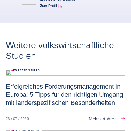
Zum Profil
Simon Lacoume linkedin
Weitere volkswirtschaftliche
Studien
#
EXPERTEN TIPPS
Erfolgreiches Forderungsmanagement in
Europa: 5 Tipps für den richtigen Umgang
mit länderspezifischen Besonderheiten
Mehr erfahren
23 / 07 / 2026
#
EXPERTEN TIPPS