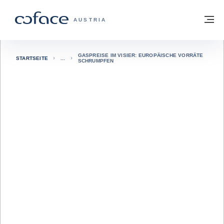
Weiter zum Inhalt
Zurück zur Startseite
M
COFACE FOR TRADE - WEBSEITE DER 
AUSTRIA
GASPREISE IM VISIER: EUROPÄISCHE VORRÄTE
STARTSEITE
SCHRUMPFEN