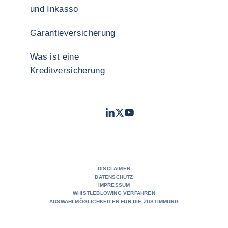
und Inkasso
Garantieversicherung
Was ist eine
Kreditversicherung
LinkedIn
Twitter
YouTube
- Coface
- Coface
- Coface
DISCLAIMER
DATENSCHUTZ
IMPRESSUM
WHISTLEBLOWING VERFAHREN
AUSWAHLMÖGLICHKEITEN FÜR DIE ZUSTIMMUNG