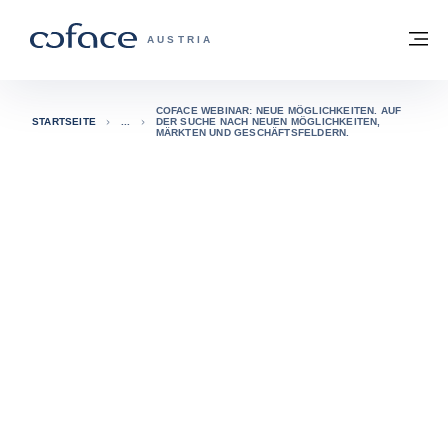
Weiter zum Inhalt
Zurück zur Startseite
M
COFACE FOR TRADE - WEBSEITE DER 
AUSTRIA
COFACE WEBINAR: NEUE MÖGLICHKEITEN. AUF
STARTSEITE
DER SUCHE NACH NEUEN MÖGLICHKEITEN,
MÄRKTEN UND GESCHÄFTSFELDERN.