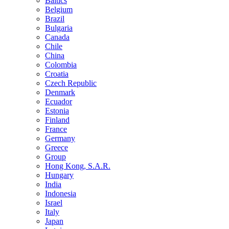
Baltics
Belgium
Brazil
Bulgaria
Canada
Chile
China
Colombia
Croatia
Czech Republic
Denmark
Ecuador
Estonia
Finland
France
Germany
Greece
Group
Hong Kong, S.A.R.
Hungary
India
Indonesia
Israel
Italy
Japan