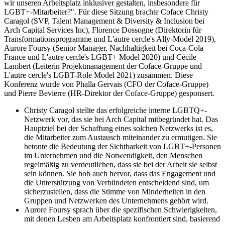
wir unseren Arbeitsplatz inklusiver gestalten, insbesondere für
LGBT+-Mitarbeiter?". Für diese Sitzung brachte Coface Christy
Caragol (SVP, Talent Management & Diversity & Inclusion bei
Arch Capital Services Inc), Florence Dossogne (Direktorin für
Transformationsprogramme und L'autre cercle's Ally-Model 2019),
Aurore Foursy (Senior Manager, Nachhaltigkeit bei Coca-Cola
France und L'autre cercle's LGBT+ Model 2020) und Cécile
Lambert (Leiterin Projektmanagement der Coface-Gruppe und
L'autre cercle's LGBT-Role Model 2021) zusammen. Diese
Konferenz wurde von Phalla Gervais (CFO der Coface-Gruppe)
und Pierre Bevierre (HR-Direktor der Coface-Gruppe) gesponsert.
Christy Caragol stellte das erfolgreiche interne LGBTQ+-
Netzwerk vor, das sie bei Arch Capital mitbegründet hat. Das
Hauptziel bei der Schaffung eines solchen Netzwerks ist es,
die Mitarbeiter zum Austausch miteinander zu ermutigen. Sie
betonte die Bedeutung der Sichtbarkeit von LGBT+-Personen
im Unternehmen und die Notwendigkeit, den Menschen
regelmäßig zu verdeutlichen, dass sie bei der Arbeit sie selbst
sein können. Sie hob auch hervor, dass das Engagement und
die Unterstützung von Verbündeten entscheidend sind, um
sicherzustellen, dass die Stimme von Minderheiten in den
Gruppen und Netzwerken des Unternehmens gehört wird.
Aurore Foursy sprach über die spezifischen Schwierigkeiten,
mit denen Lesben am Arbeitsplatz konfrontiert sind, basierend