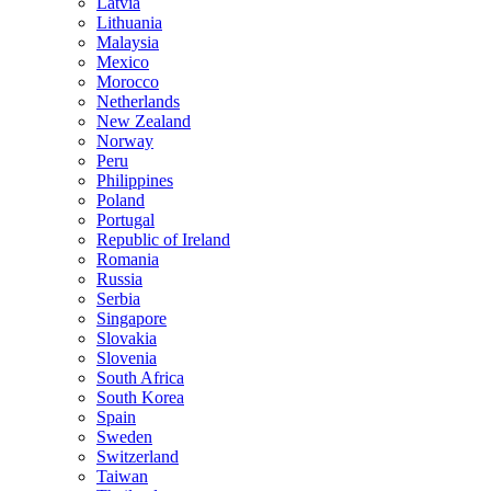
Latvia
Lithuania
Malaysia
Mexico
Morocco
Netherlands
New Zealand
Norway
Peru
Philippines
Poland
Portugal
Republic of Ireland
Romania
Russia
Serbia
Singapore
Slovakia
Slovenia
South Africa
South Korea
Spain
Sweden
Switzerland
Taiwan