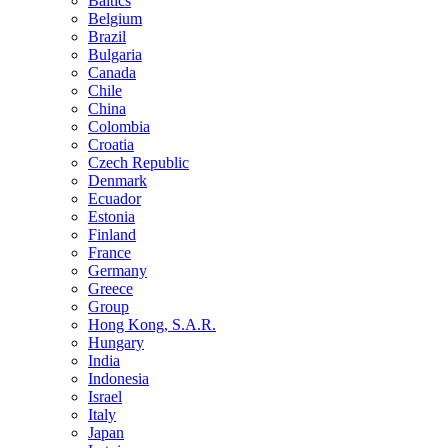
Baltics
Belgium
Brazil
Bulgaria
Canada
Chile
China
Colombia
Croatia
Czech Republic
Denmark
Ecuador
Estonia
Finland
France
Germany
Greece
Group
Hong Kong, S.A.R.
Hungary
India
Indonesia
Israel
Italy
Japan