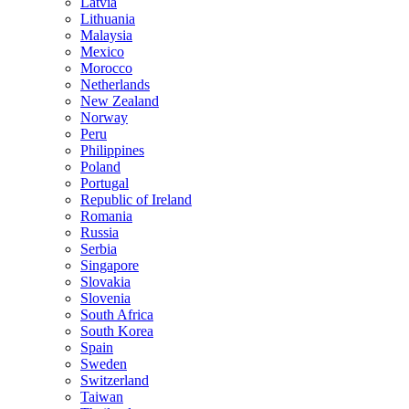
Latvia
Lithuania
Malaysia
Mexico
Morocco
Netherlands
New Zealand
Norway
Peru
Philippines
Poland
Portugal
Republic of Ireland
Romania
Russia
Serbia
Singapore
Slovakia
Slovenia
South Africa
South Korea
Spain
Sweden
Switzerland
Taiwan